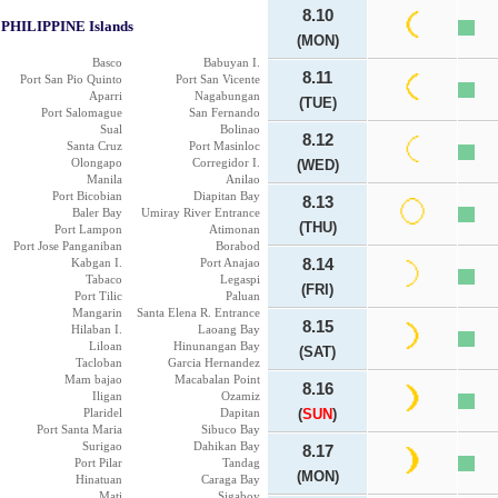
8.10
PHILIPPINE Islands
(MON)
Basco
Babuyan I.
8.11
Port San Pio Quinto
Port San Vicente
Aparri
Nagabungan
(TUE)
Port Salomague
San Fernando
Sual
Bolinao
8.12
Santa Cruz
Port Masinloc
Olongapo
Corregidor I.
(WED)
Manila
Anilao
Port Bicobian
Diapitan Bay
8.13
Baler Bay
Umiray River Entrance
(THU)
Port Lampon
Atimonan
Port Jose Panganiban
Borabod
Kabgan I.
Port Anajao
8.14
Tabaco
Legaspi
(FRI)
Port Tilic
Paluan
Mangarin
Santa Elena R. Entrance
8.15
Hilaban I.
Laoang Bay
Liloan
Hinunangan Bay
(SAT)
Tacloban
Garcia Hernandez
Mam bajao
Macabalan Point
8.16
Iligan
Ozamiz
Plaridel
Dapitan
(
SUN
)
Port Santa Maria
Sibuco Bay
Surigao
Dahikan Bay
8.17
Port Pilar
Tandag
(MON)
Hinatuan
Caraga Bay
Mati
Sigaboy