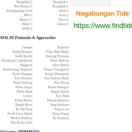
Rongelap I.
Rongerik I.
Roi-Namur I.
Kwajalein I.
Ailinglapalap A toll
Jaluit I.
Nagabungan Tide Ta
Mili I.
Arno I.
Majuro I.
Taroa I.
https://www.findti
Wotje I.
Likiep I.
Ailuk I.
MALAY Peninsula & Approaches
Tumpat
Kuantan
Kuala Rompin
Pulau Babi Besar
Sedili Kechil
Tanjong Penawar
Horsburgh Lighthouse
Pulau Bukom
Singpore
Johor Bahru
Sembawang Shipyard
Sungai Trengganu
Kuala Dungun
Sungai Kemaman
Port Dickson
One Fathom Bank
Pintu Gedong
Port Klang
Pulau Angsa
Kuala Selangor
Pulau Jarak
Bagan Datuk
Lumut
Port Weld
Pulau Rimau
Pinang Harbour
Kedah River
Bass Harbour
Ko Ba Tong
Pulau Lela
North Cone Island
Pulau Kapai
Phuket Harbour
Ao Kaulaok
Pak Kruen Inlet
Sumatera, INDONESIA