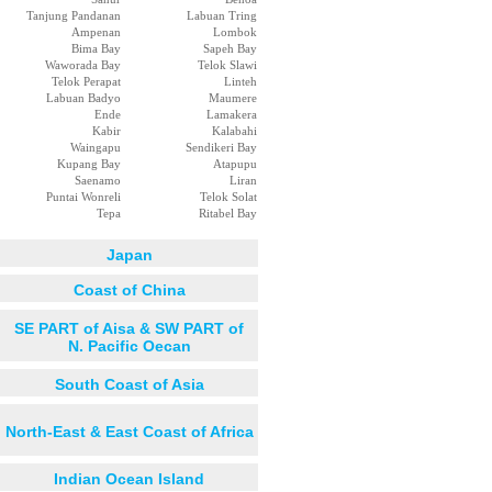
Tanjung Pandanan
Labuan Tring
Ampenan
Lombok
Bima Bay
Sapeh Bay
Waworada Bay
Telok Slawi
Telok Perapat
Linteh
Labuan Badyo
Maumere
Ende
Lamakera
Kabir
Kalabahi
Waingapu
Sendikeri Bay
Kupang Bay
Atapupu
Saenamo
Liran
Puntai Wonreli
Telok Solat
Tepa
Ritabel Bay
Japan
Coast of China
SE PART of Aisa & SW PART of
N. Pacific Oecan
South Coast of Asia
North-East & East Coast of Africa
Indian Ocean Island