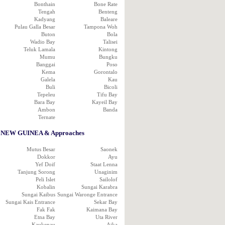
Bonthain
Bone Rate
Tengah
Benteng
Kadyang
Baleare
Pulau Galla Besar
Tampona Woh
Buton
Bola
Wadio Bay
Talisei
Teluk Lamala
Kintong
Mumu
Bungku
Banggai
Poso
Kema
Gorontalo
Galela
Kau
Buli
Bicoli
Tepeleu
Tifu Bay
Bara Bay
Kayeil Bay
Ambon
Banda
Ternate
NEW GUINEA & Approaches
Mutus Besar
Saonek
Dokkor
Ayu
Yef Doif
Staat Lenna
Tanjung Sorong
Unaginim
Peli Islet
Sailolof
Kobalin
Sungai Karabra
Sungai Kaibus
Sungai Waronge Entrance
Sungai Kais Entrance
Sekar Bay
Fak Fak
Kaimana Bay
Etna Bay
Uta River
Kaukenau
Aika