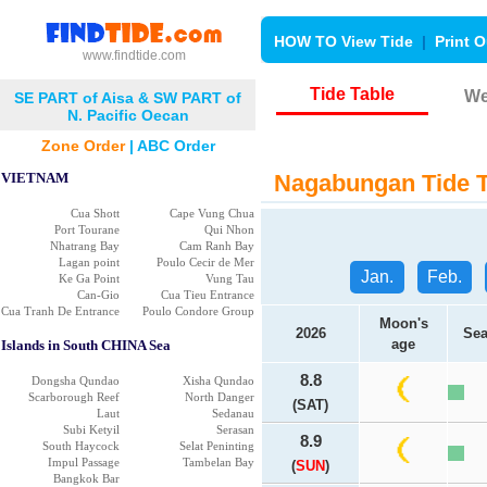
HOW TO View Tide
|
Print O
www.findtide.com
Tide Table
We
SE PART of Aisa & SW PART of
N. Pacific Oecan
Zone Order
|
ABC Order
VIETNAM
Nagabungan Tide T
Cua Shott
Cape Vung Chua
Port Tourane
Qui Nhon
Nhatrang Bay
Cam Ranh Bay
Lagan point
Poulo Cecir de Mer
Jan.
Feb.
Ke Ga Point
Vung Tau
Can-Gio
Cua Tieu Entrance
Cua Tranh De Entrance
Poulo Condore Group
Moon's
2026
Sea
age
Islands in South CHINA Sea
8.8
Dongsha Qundao
Xisha Qundao
Scarborough Reef
North Danger
(SAT)
Laut
Sedanau
Subi Ketyil
Serasan
8.9
South Haycock
Selat Peninting
Impul Passage
Tambelan Bay
(
SUN
)
Bangkok Bar