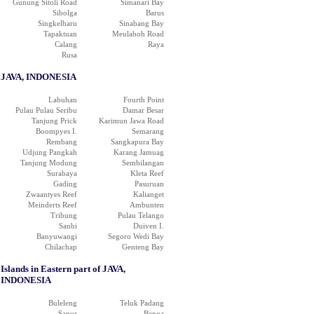
Gunung Sitoli Road
Simanari Bay
Sibolga
Barus
Singkelbaru
Sinabang Bay
Tapaktuan
Meulaboh Road
Calang
Raya
Rusa
JAVA, INDONESIA
Labuhan
Fourth Point
Pulau Pulau Seribu
Damar Besar
Tanjung Prick
Karimun Jawa Road
Boompyes I.
Semarang
Rembang
Sangkapura Bay
Udjung Pangkah
Karang Jamuag
Tanjung Modung
Sembilangan
Surabaya
Kleta Reef
Gading
Pasuruan
Zwaantyes Reef
Kalianget
Meinderts Reef
Ambunten
Tribung
Pulau Telango
Sanbi
Duiven I.
Banyuwangi
Segoro Wedi Bay
Chilachap
Genteng Bay
Islands in Eastern part of JAVA,
INDONESIA
Buleleng
Teluk Padang
Sanur
Benoa