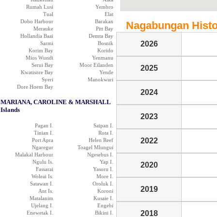
Rumah Lusi
Yembro
Tual
Elat
Dobo Harbour
Barakan
Nagabungan Histor
Merauke
Pitt Bay
Hollandia Baai
Demta Bay
2026
Sarmi
Bosnik
Korim Bay
Korido
Mios Wundi
Yenmanu
Serui Bay
Moor Eilanden
2025
Kwatisore Bay
Yende
Syeri
Manokwari
Dore Hoem Bay
2024
MARIANA, CAROLINE & MARSHALL
Islands
2023
Pagan I.
Saipan I.
Tinian I.
Rota I.
2022
Port Apra
Helen Reef
Ngaregur
Toagel Mlungui
Malakal Harbour
Ngesebus I.
Ngulu Is.
Yap I.
2020
Fassarai
Yasoru I.
Woleai Is.
More I.
Satawan I.
Oroluk I.
2019
Ant Is.
Koroni
Matalanim
Kusaie I.
Ujelang I.
Engebi
2018
Enewetak I.
Bikini I.