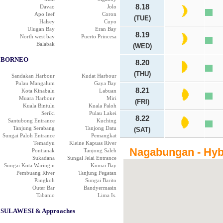
8.18
Davao
Jolo
Apo Ieef
Coron
(TUE)
Halsey
Cuyo
Ulugan Bay
Eran Bay
8.19
North west bay
Puerto Princesa
Balabak
(WED)
BORNEO
8.20
(THU)
Sandakan Harbour
Kudat Harbour
Pulau Mangalum
Gaya Bay
8.21
Kota Kinabalu
Labuan
Muara Harbour
Miri
(FRI)
Kuala Bintulu
Kuala Paloh
Seriki
Pulau Lakei
8.22
Santubong Entrance
Kuching
Tanjung Serabang
Tanjong Datu
(SAT)
Sungai Paloh Entrance
Pemangkat
Temadyu
Kleine Kapuas River
Nagabungan - Hyb
Pontianak
Tanjong Saleh
Sukadana
Sungai Jelai Entrance
Sungai Kota Waringin
Kumai Bay
Pembuang River
Tanjung Pegatan
Pangkoh
Sungai Barito
Outer Bar
Bandyermasin
Tabanio
Lima Is.
SULAWESI & Approaches