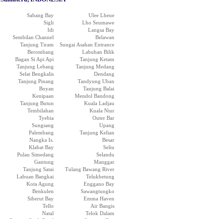
Sabang Bay
Ulee Lheue
Sigli
Lho Seumawe
Idi
Langsa Bay
Sembilan Channel
Belawan
Tanjung Tiram
Sungai Asahan Entrance
Berombang
Labuhan Bilik
Bagan Si Api Api
Tanjung Ketam
Tanjung Lebang
Tanjung Medang
Selat Bengkalis
Dendang
Tanjung Pinang
Tandyung Uban
Boyan
Tanjung Balai
Kenipaan
Mendol Bandong
Tanjung Butun
Kuala Ladjau
Tembilahan
Kuala Niur
Tyebia
Outer Bar
Sungsang
Upang
Palembang
Tanjung Kelian
Nangka Is.
Besar
Klabat Bay
Seliu
Pulau Simedang
Selandu
Gantung
Manggar
Tanjung Satai
Tulang Bawang River
Labuan Bangkai
Telukbetung
Kota Agung
Enggano Bay
Benkulen
Sawangtungko
Siberut Bay
Emma Haven
Tello
Air Bangis
Natal
Telok Dalam