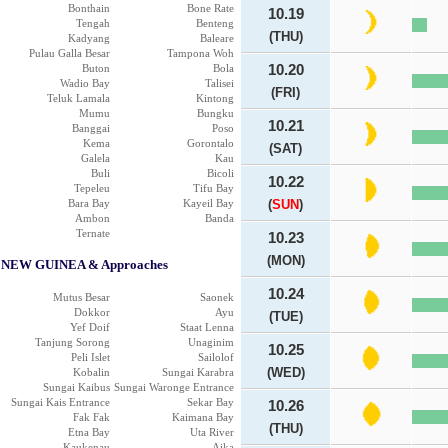
Bonthain
Bone Rate
10.19
Tengah
Benteng
(THU)
Kadyang
Baleare
Pulau Galla Besar
Tampona Woh
Buton
Bola
10.20
Wadio Bay
Talisei
(FRI)
Teluk Lamala
Kintong
Mumu
Bungku
10.21
Banggai
Poso
Kema
Gorontalo
(SAT)
Galela
Kau
Buli
Bicoli
10.22
Tepeleu
Tifu Bay
Bara Bay
Kayeil Bay
(
SUN
)
Ambon
Banda
Ternate
10.23
(MON)
NEW GUINEA & Approaches
10.24
Mutus Besar
Saonek
Dokkor
Ayu
(TUE)
Yef Doif
Staat Lenna
Tanjung Sorong
Unaginim
10.25
Peli Islet
Sailolof
(WED)
Kobalin
Sungai Karabra
Sungai Kaibus
Sungai Waronge Entrance
Sungai Kais Entrance
Sekar Bay
10.26
Fak Fak
Kaimana Bay
(THU)
Etna Bay
Uta River
Kaukenau
Aika