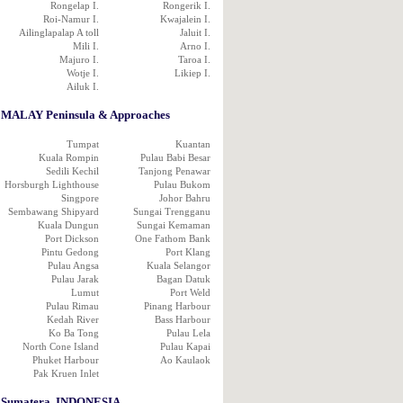
Rongelap I.
Rongerik I.
Roi-Namur I.
Kwajalein I.
Ailinglapalap A toll
Jaluit I.
Mili I.
Arno I.
Majuro I.
Taroa I.
Wotje I.
Likiep I.
Ailuk I.
MALAY Peninsula & Approaches
Tumpat
Kuantan
Kuala Rompin
Pulau Babi Besar
Sedili Kechil
Tanjong Penawar
Horsburgh Lighthouse
Pulau Bukom
Singpore
Johor Bahru
Sembawang Shipyard
Sungai Trengganu
Kuala Dungun
Sungai Kemaman
Port Dickson
One Fathom Bank
Pintu Gedong
Port Klang
Pulau Angsa
Kuala Selangor
Pulau Jarak
Bagan Datuk
Lumut
Port Weld
Pulau Rimau
Pinang Harbour
Kedah River
Bass Harbour
Ko Ba Tong
Pulau Lela
North Cone Island
Pulau Kapai
Phuket Harbour
Ao Kaulaok
Pak Kruen Inlet
Sumatera, INDONESIA