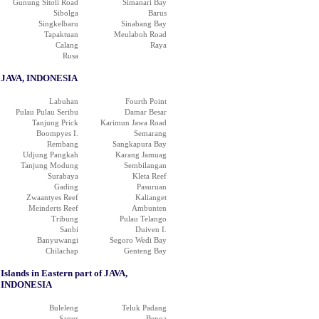
Gunung Sitoli Road
Simanari Bay
Sibolga
Barus
Singkelbaru
Sinabang Bay
Tapaktuan
Meulaboh Road
Calang
Raya
Rusa
JAVA, INDONESIA
Labuhan
Fourth Point
Pulau Pulau Seribu
Damar Besar
Tanjung Prick
Karimun Jawa Road
Boompyes I.
Semarang
Rembang
Sangkapura Bay
Udjung Pangkah
Karang Jamuag
Tanjung Modung
Sembilangan
Surabaya
Kleta Reef
Gading
Pasuruan
Zwaantyes Reef
Kalianget
Meinderts Reef
Ambunten
Tribung
Pulau Telango
Sanbi
Duiven I.
Banyuwangi
Segoro Wedi Bay
Chilachap
Genteng Bay
Islands in Eastern part of JAVA,
INDONESIA
Buleleng
Teluk Padang
Sanur
Benoa