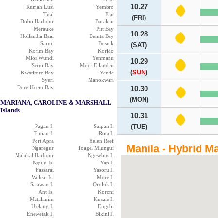
10.27
Rumah Lusi
Yembro
Tual
Elat
(FRI)
Dobo Harbour
Barakan
Merauke
Pitt Bay
10.28
Hollandia Baai
Demta Bay
Sarmi
Bosnik
(SAT)
Korim Bay
Korido
Mios Wundi
Yenmanu
10.29
Serui Bay
Moor Eilanden
(
SUN
)
Kwatisore Bay
Yende
Syeri
Manokwari
Dore Hoem Bay
10.30
(MON)
MARIANA, CAROLINE & MARSHALL
Islands
10.31
Pagan I.
Saipan I.
(TUE)
Tinian I.
Rota I.
Port Apra
Helen Reef
Manila - Hybrid M
Ngaregur
Toagel Mlungui
Malakal Harbour
Ngesebus I.
Ngulu Is.
Yap I.
Fassarai
Yasoru I.
Woleai Is.
More I.
Satawan I.
Oroluk I.
Ant Is.
Koroni
Matalanim
Kusaie I.
Ujelang I.
Engebi
Enewetak I.
Bikini I.