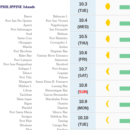
10.3
PHILIPPINE Islands
(TUE)
Basco
Babuyan I.
10.4
Port San Pio Quinto
Port San Vicente
Aparri
Nagabungan
(WED)
Port Salomague
San Fernando
Sual
Bolinao
10.5
Santa Cruz
Port Masinloc
Olongapo
Corregidor I.
(THU)
Manila
Anilao
Port Bicobian
Diapitan Bay
10.6
Baler Bay
Umiray River Entrance
(FRI)
Port Lampon
Atimonan
Port Jose Panganiban
Borabod
Kabgan I.
Port Anajao
10.7
Tabaco
Legaspi
(SAT)
Port Tilic
Paluan
Mangarin
Santa Elena R. Entrance
10.8
Hilaban I.
Laoang Bay
Liloan
Hinunangan Bay
(
SUN
)
Tacloban
Garcia Hernandez
Mam bajao
Macabalan Point
10.9
Iligan
Ozamiz
Plaridel
Dapitan
(MON)
Port Santa Maria
Sibuco Bay
Surigao
Dahikan Bay
10.10
Port Pilar
Tandag
(TUE)
Hinatuan
Caraga Bay
Mati
Sigaboy