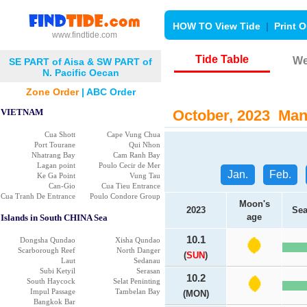
HOW TO View Tide
|
Print O
www.findtide.com
Tide Table
We
SE PART of Aisa & SW PART of
N. Pacific Oecan
Zone Order
|
ABC Order
VIETNAM
October, 2023 Mani
Cua Shott
Cape Vung Chua
Port Tourane
Qui Nhon
Nhatrang Bay
Cam Ranh Bay
Lagan point
Poulo Cecir de Mer
Jan.
Feb.
Ke Ga Point
Vung Tau
Can-Gio
Cua Tieu Entrance
Cua Tranh De Entrance
Poulo Condore Group
Moon's
2023
Sea
age
Islands in South CHINA Sea
10.1
Dongsha Qundao
Xisha Qundao
Scarborough Reef
North Danger
(
SUN
)
Laut
Sedanau
Subi Ketyil
Serasan
10.2
South Haycock
Selat Peninting
Impul Passage
Tambelan Bay
(MON)
Bangkok Bar