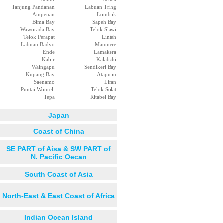
Tanjung Pandanan
Labuan Tring
Ampenan
Lombok
Bima Bay
Sapeh Bay
Waworada Bay
Telok Slawi
Telok Perapat
Linteh
Labuan Badyo
Maumere
Ende
Lamakera
Kabir
Kalabahi
Waingapu
Sendikeri Bay
Kupang Bay
Atapupu
Saenamo
Liran
Puntai Wonreli
Telok Solat
Tepa
Ritabel Bay
Japan
Coast of China
SE PART of Aisa & SW PART of
N. Pacific Oecan
South Coast of Asia
North-East & East Coast of Africa
Indian Ocean Island