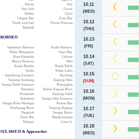
10.11
Davao
Jolo
Apo Ieef
Coron
(WED)
Halsey
Cuyo
Ulugan Bay
Eran Bay
10.12
North west bay
Puerto Princesa
Balabak
(THU)
BORNEO
10.13
(FRI)
Sandakan Harbour
Kudat Harbour
Pulau Mangalum
Gaya Bay
10.14
Kota Kinabalu
Labuan
Muara Harbour
Miri
(SAT)
Kuala Bintulu
Kuala Paloh
Seriki
Pulau Lakei
10.15
Santubong Entrance
Kuching
Tanjung Serabang
Tanjong Datu
(
SUN
)
Sungai Paloh Entrance
Pemangkat
Temadyu
Kleine Kapuas River
10.16
Pontianak
Tanjong Saleh
(MON)
Sukadana
Sungai Jelai Entrance
Sungai Kota Waringin
Kumai Bay
Pembuang River
Tanjung Pegatan
10.17
Pangkoh
Sungai Barito
(TUE)
Outer Bar
Bandyermasin
Tabanio
Lima Is.
10.18
SULAWESI & Approaches
(WED)