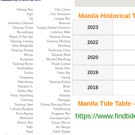
Sabang Bay
Ulee Lheue
Sigli
Lho Seumawe
Manila Historical T
Idi
Langsa Bay
Sembilan Channel
Belawan
2023
Tanjung Tiram
Sungai Asahan Entrance
Berombang
Labuhan Bilik
Bagan Si Api Api
Tanjung Ketam
Tanjung Lebang
Tanjung Medang
2022
Selat Bengkalis
Dendang
Tanjung Pinang
Tandyung Uban
Boyan
Tanjung Balai
2020
Kenipaan
Mendol Bandong
Tanjung Butun
Kuala Ladjau
Tembilahan
Kuala Niur
2019
Tyebia
Outer Bar
Sungsang
Upang
Palembang
Tanjung Kelian
Nangka Is.
Besar
2018
Klabat Bay
Seliu
Pulau Simedang
Selandu
Gantung
Manggar
Manila Tide Table -
Tanjung Satai
Tulang Bawang River
Labuan Bangkai
Telukbetung
Kota Agung
Enggano Bay
https://www.findti
Benkulen
Sawangtungko
Siberut Bay
Emma Haven
Tello
Air Bangis
Natal
Telok Dalam