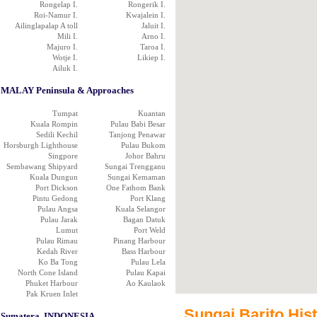
Rongelap I.
Rongerik I.
Roi-Namur I.
Kwajalein I.
Ailinglapalap A toll
Jaluit I.
Mili I.
Arno I.
Majuro I.
Taroa I.
Wotje I.
Likiep I.
Ailuk I.
MALAY Peninsula & Approaches
Tumpat
Kuantan
Kuala Rompin
Pulau Babi Besar
Sedili Kechil
Tanjong Penawar
Horsburgh Lighthouse
Pulau Bukom
Singpore
Johor Bahru
Sembawang Shipyard
Sungai Trengganu
Kuala Dungun
Sungai Kemaman
Port Dickson
One Fathom Bank
Pintu Gedong
Port Klang
Pulau Angsa
Kuala Selangor
Pulau Jarak
Bagan Datuk
Lumut
Port Weld
Pulau Rimau
Pinang Harbour
Kedah River
Bass Harbour
Ko Ba Tong
Pulau Lela
North Cone Island
Pulau Kapai
Phuket Harbour
Ao Kaulaok
Pak Kruen Inlet
Sungai Barito Histo
Sumatera, INDONESIA