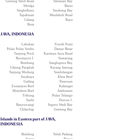
Gunung Sitoli Road
Simanari Bay
Sibolga
Barus
Singkelbaru
Sinabang Bay
Tapaktuan
Meulaboh Road
Calang
Raya
Rusa
JAVA, INDONESIA
Labuhan
Fourth Point
Pulau Pulau Seribu
Damar Besar
Tanjung Prick
Karimun Jawa Road
Boompyes I.
Semarang
Rembang
Sangkapura Bay
Udjung Pangkah
Karang Jamuag
Tanjung Modung
Sembilangan
Surabaya
Kleta Reef
Gading
Pasuruan
Zwaantyes Reef
Kalianget
Meinderts Reef
Ambunten
Tribung
Pulau Telango
Sanbi
Duiven I.
Banyuwangi
Segoro Wedi Bay
Chilachap
Genteng Bay
Islands in Eastern part of JAVA,
INDONESIA
Buleleng
Teluk Padang
Sanur
Benoa