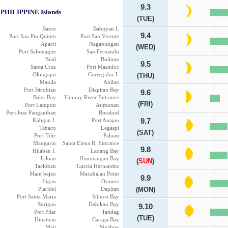
9.3
PHILIPPINE Islands
(TUE)
Basco
Babuyan I.
9.4
Port San Pio Quinto
Port San Vicente
Aparri
Nagabungan
(WED)
Port Salomague
San Fernando
Sual
Bolinao
9.5
Santa Cruz
Port Masinloc
Olongapo
Corregidor I.
(THU)
Manila
Anilao
Port Bicobian
Diapitan Bay
9.6
Baler Bay
Umiray River Entrance
(FRI)
Port Lampon
Atimonan
Port Jose Panganiban
Borabod
Kabgan I.
Port Anajao
9.7
Tabaco
Legaspi
(SAT)
Port Tilic
Paluan
Mangarin
Santa Elena R. Entrance
9.8
Hilaban I.
Laoang Bay
Liloan
Hinunangan Bay
(
SUN
)
Tacloban
Garcia Hernandez
Mam bajao
Macabalan Point
9.9
Iligan
Ozamiz
Plaridel
Dapitan
(MON)
Port Santa Maria
Sibuco Bay
Surigao
Dahikan Bay
9.10
Port Pilar
Tandag
(TUE)
Hinatuan
Caraga Bay
Mati
Sigaboy