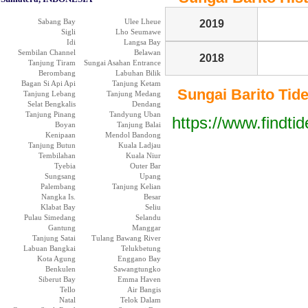
Sabang Bay
Ulee Lheue
2019
Sigli
Lho Seumawe
Idi
Langsa Bay
Sembilan Channel
Belawan
2018
Tanjung Tiram
Sungai Asahan Entrance
Berombang
Labuhan Bilik
Bagan Si Api Api
Tanjung Ketam
Sungai Barito Tide 
Tanjung Lebang
Tanjung Medang
Selat Bengkalis
Dendang
Tanjung Pinang
Tandyung Uban
https://www.findti
Boyan
Tanjung Balai
Kenipaan
Mendol Bandong
Tanjung Butun
Kuala Ladjau
Tembilahan
Kuala Niur
Tyebia
Outer Bar
Sungsang
Upang
Palembang
Tanjung Kelian
Nangka Is.
Besar
Klabat Bay
Seliu
Pulau Simedang
Selandu
Gantung
Manggar
Tanjung Satai
Tulang Bawang River
Labuan Bangkai
Telukbetung
Kota Agung
Enggano Bay
Benkulen
Sawangtungko
Siberut Bay
Emma Haven
Tello
Air Bangis
Natal
Telok Dalam