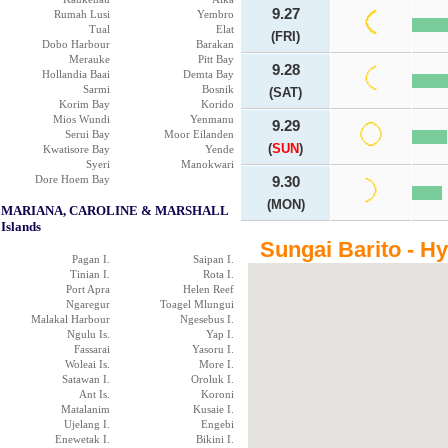
9.27
Rumah Lusi
Yembro
Tual
Elat
(FRI)
Dobo Harbour
Barakan
Merauke
Pitt Bay
9.28
Hollandia Baai
Demta Bay
Sarmi
Bosnik
(SAT)
Korim Bay
Korido
Mios Wundi
Yenmanu
9.29
Serui Bay
Moor Eilanden
(
SUN
)
Kwatisore Bay
Yende
Syeri
Manokwari
Dore Hoem Bay
9.30
(MON)
MARIANA, CAROLINE & MARSHALL
Islands
Sungai Barito - H
Pagan I.
Saipan I.
Tinian I.
Rota I.
Port Apra
Helen Reef
Ngaregur
Toagel Mlungui
Malakal Harbour
Ngesebus I.
Ngulu Is.
Yap I.
Fassarai
Yasoru I.
Woleai Is.
More I.
Satawan I.
Oroluk I.
Ant Is.
Koroni
Matalanim
Kusaie I.
Ujelang I.
Engebi
Enewetak I.
Bikini I.