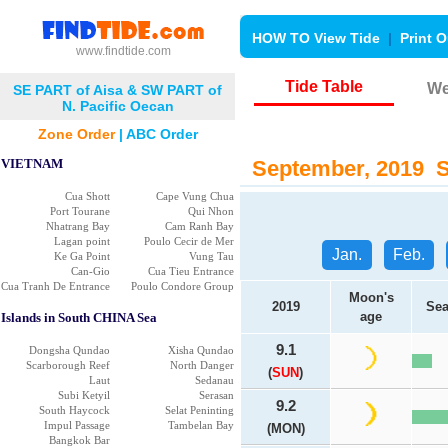
HOW TO View Tide
|
Print O
www.findtide.com
Tide Table
We
SE PART of Aisa & SW PART of
N. Pacific Oecan
Zone Order
|
ABC Order
VIETNAM
September, 2019 Su
Cua Shott
Cape Vung Chua
Port Tourane
Qui Nhon
Nhatrang Bay
Cam Ranh Bay
Lagan point
Poulo Cecir de Mer
Jan.
Feb.
Ke Ga Point
Vung Tau
Can-Gio
Cua Tieu Entrance
Cua Tranh De Entrance
Poulo Condore Group
Moon's
2019
Sea
age
Islands in South CHINA Sea
9.1
Dongsha Qundao
Xisha Qundao
Scarborough Reef
North Danger
(
SUN
)
Laut
Sedanau
Subi Ketyil
Serasan
9.2
South Haycock
Selat Peninting
Impul Passage
Tambelan Bay
(MON)
Bangkok Bar