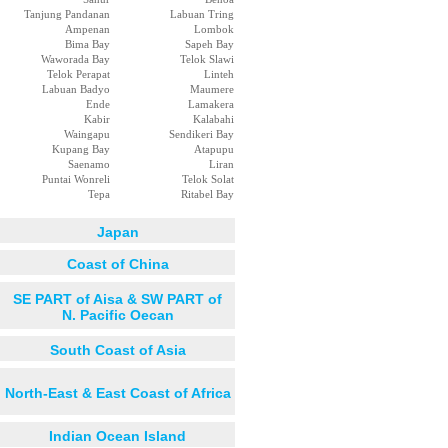
Tanjung Pandanan
Labuan Tring
Ampenan
Lombok
Bima Bay
Sapeh Bay
Waworada Bay
Telok Slawi
Telok Perapat
Linteh
Labuan Badyo
Maumere
Ende
Lamakera
Kabir
Kalabahi
Waingapu
Sendikeri Bay
Kupang Bay
Atapupu
Saenamo
Liran
Puntai Wonreli
Telok Solat
Tepa
Ritabel Bay
Japan
Coast of China
SE PART of Aisa & SW PART of
N. Pacific Oecan
South Coast of Asia
North-East & East Coast of Africa
Indian Ocean Island