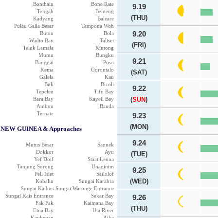
Bonthain
Bone Rate
9.19
Tengah
Benteng
(THU)
Kadyang
Baleare
Pulau Galla Besar
Tampona Woh
Buton
Bola
9.20
Wadio Bay
Talisei
(FRI)
Teluk Lamala
Kintong
Mumu
Bungku
9.21
Banggai
Poso
Kema
Gorontalo
(SAT)
Galela
Kau
Buli
Bicoli
9.22
Tepeleu
Tifu Bay
Bara Bay
Kayeil Bay
(
SUN
)
Ambon
Banda
Ternate
9.23
(MON)
NEW GUINEA & Approaches
9.24
Mutus Besar
Saonek
Dokkor
Ayu
(TUE)
Yef Doif
Staat Lenna
Tanjung Sorong
Unaginim
9.25
Peli Islet
Sailolof
(WED)
Kobalin
Sungai Karabra
Sungai Kaibus
Sungai Waronge Entrance
Sungai Kais Entrance
Sekar Bay
9.26
Fak Fak
Kaimana Bay
(THU)
Etna Bay
Uta River
Kaukenau
Aika