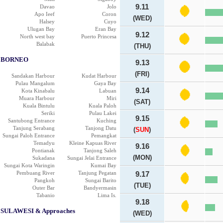
9.11
Davao
Jolo
Apo Ieef
Coron
(WED)
Halsey
Cuyo
Ulugan Bay
Eran Bay
9.12
North west bay
Puerto Princesa
Balabak
(THU)
BORNEO
9.13
(FRI)
Sandakan Harbour
Kudat Harbour
Pulau Mangalum
Gaya Bay
9.14
Kota Kinabalu
Labuan
Muara Harbour
Miri
(SAT)
Kuala Bintulu
Kuala Paloh
Seriki
Pulau Lakei
9.15
Santubong Entrance
Kuching
Tanjung Serabang
Tanjong Datu
(
SUN
)
Sungai Paloh Entrance
Pemangkat
Temadyu
Kleine Kapuas River
9.16
Pontianak
Tanjong Saleh
(MON)
Sukadana
Sungai Jelai Entrance
Sungai Kota Waringin
Kumai Bay
Pembuang River
Tanjung Pegatan
9.17
Pangkoh
Sungai Barito
(TUE)
Outer Bar
Bandyermasin
Tabanio
Lima Is.
9.18
SULAWESI & Approaches
(WED)