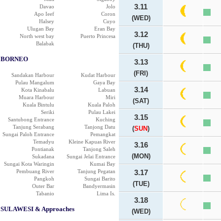
3.11
Davao
Jolo
Apo Ieef
Coron
(WED)
Halsey
Cuyo
Ulugan Bay
Eran Bay
3.12
North west bay
Puerto Princesa
Balabak
(THU)
BORNEO
3.13
(FRI)
Sandakan Harbour
Kudat Harbour
Pulau Mangalum
Gaya Bay
3.14
Kota Kinabalu
Labuan
Muara Harbour
Miri
(SAT)
Kuala Bintulu
Kuala Paloh
Seriki
Pulau Lakei
3.15
Santubong Entrance
Kuching
Tanjung Serabang
Tanjong Datu
(
SUN
)
Sungai Paloh Entrance
Pemangkat
Temadyu
Kleine Kapuas River
3.16
Pontianak
Tanjong Saleh
(MON)
Sukadana
Sungai Jelai Entrance
Sungai Kota Waringin
Kumai Bay
Pembuang River
Tanjung Pegatan
3.17
Pangkoh
Sungai Barito
(TUE)
Outer Bar
Bandyermasin
Tabanio
Lima Is.
3.18
SULAWESI & Approaches
(WED)