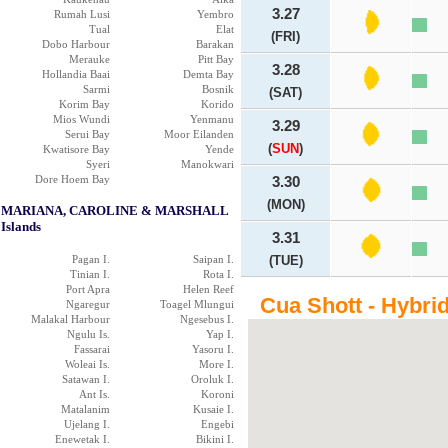
3.27
Rumah Lusi
Yembro
Tual
Elat
(FRI)
Dobo Harbour
Barakan
Merauke
Pitt Bay
3.28
Hollandia Baai
Demta Bay
Sarmi
Bosnik
(SAT)
Korim Bay
Korido
Mios Wundi
Yenmanu
3.29
Serui Bay
Moor Eilanden
(
SUN
)
Kwatisore Bay
Yende
Syeri
Manokwari
Dore Hoem Bay
3.30
(MON)
MARIANA, CAROLINE & MARSHALL
Islands
3.31
Pagan I.
Saipan I.
(TUE)
Tinian I.
Rota I.
Port Apra
Helen Reef
Cua Shott - Hybri
Ngaregur
Toagel Mlungui
Malakal Harbour
Ngesebus I.
Ngulu Is.
Yap I.
Fassarai
Yasoru I.
Woleai Is.
More I.
Satawan I.
Oroluk I.
Ant Is.
Koroni
Matalanim
Kusaie I.
Ujelang I.
Engebi
Enewetak I.
Bikini I.