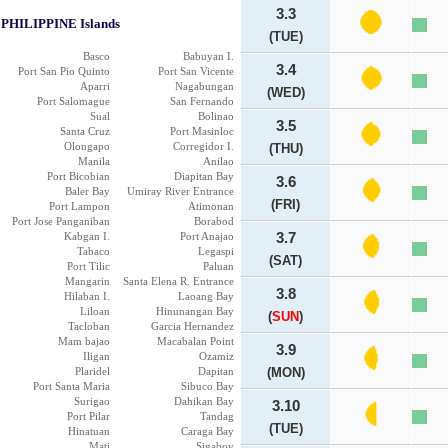
3.3
PHILIPPINE Islands
(TUE)
Basco
Babuyan I.
3.4
Port San Pio Quinto
Port San Vicente
Aparri
Nagabungan
(WED)
Port Salomague
San Fernando
Sual
Bolinao
3.5
Santa Cruz
Port Masinloc
Olongapo
Corregidor I.
(THU)
Manila
Anilao
Port Bicobian
Diapitan Bay
3.6
Baler Bay
Umiray River Entrance
(FRI)
Port Lampon
Atimonan
Port Jose Panganiban
Borabod
Kabgan I.
Port Anajao
3.7
Tabaco
Legaspi
(SAT)
Port Tilic
Paluan
Mangarin
Santa Elena R. Entrance
3.8
Hilaban I.
Laoang Bay
Liloan
Hinunangan Bay
(
SUN
)
Tacloban
Garcia Hernandez
Mam bajao
Macabalan Point
3.9
Iligan
Ozamiz
Plaridel
Dapitan
(MON)
Port Santa Maria
Sibuco Bay
Surigao
Dahikan Bay
3.10
Port Pilar
Tandag
(TUE)
Hinatuan
Caraga Bay
Mati
Sigaboy