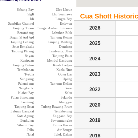
Sabang Bay
Ulee Lheue
Sigli
Lho Seumawe
Cua Shott Historic
Idi
Langsa Bay
Sembilan Channel
Belawan
2026
Tanjung Tiram
Sungai Asahan Entrance
Berombang
Labuhan Bilik
Bagan Si Api Api
Tanjung Ketam
Tanjung Lebang
Tanjung Medang
2025
Selat Bengkalis
Dendang
Tanjung Pinang
Tandyung Uban
Boyan
Tanjung Balai
2024
Kenipaan
Mendol Bandong
Tanjung Butun
Kuala Ladjau
Tembilahan
Kuala Niur
2023
Tyebia
Outer Bar
Sungsang
Upang
Palembang
Tanjung Kelian
Nangka Is.
Besar
2022
Klabat Bay
Seliu
Pulau Simedang
Selandu
Gantung
Manggar
2020
Tanjung Satai
Tulang Bawang River
Labuan Bangkai
Telukbetung
Kota Agung
Enggano Bay
2019
Benkulen
Sawangtungko
Siberut Bay
Emma Haven
Tello
Air Bangis
Natal
Telok Dalam
2018