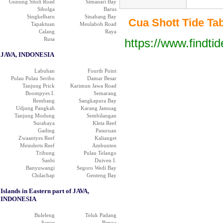
Gunung Sitoli Road
Simanari Bay
Sibolga
Barus
Singkelbaru
Sinabang Bay
Cua Shott Tide Tabl
Tapaktuan
Meulaboh Road
Calang
Raya
Rusa
https://www.findti
JAVA, INDONESIA
Labuhan
Fourth Point
Pulau Pulau Seribu
Damar Besar
Tanjung Prick
Karimun Jawa Road
Boompyes I.
Semarang
Rembang
Sangkapura Bay
Udjung Pangkah
Karang Jamuag
Tanjung Modung
Sembilangan
Surabaya
Kleta Reef
Gading
Pasuruan
Zwaantyes Reef
Kalianget
Meinderts Reef
Ambunten
Tribung
Pulau Telango
Sanbi
Duiven I.
Banyuwangi
Segoro Wedi Bay
Chilachap
Genteng Bay
Islands in Eastern part of JAVA,
INDONESIA
Buleleng
Teluk Padang
Sanur
Benoa