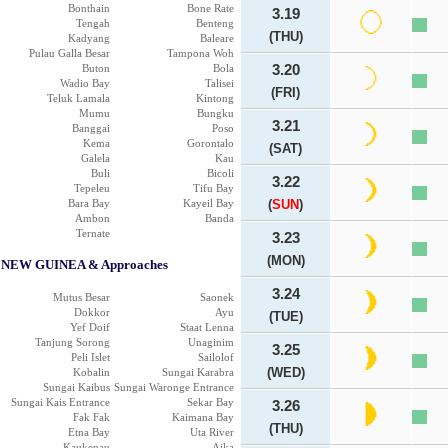
Bonthain
Bone Rate
3.19
Tengah
Benteng
(THU)
Kadyang
Baleare
Pulau Galla Besar
Tampona Woh
Buton
Bola
3.20
Wadio Bay
Talisei
(FRI)
Teluk Lamala
Kintong
Mumu
Bungku
3.21
Banggai
Poso
Kema
Gorontalo
(SAT)
Galela
Kau
Buli
Bicoli
3.22
Tepeleu
Tifu Bay
Bara Bay
Kayeil Bay
(
SUN
)
Ambon
Banda
Ternate
3.23
(MON)
NEW GUINEA & Approaches
3.24
Mutus Besar
Saonek
Dokkor
Ayu
(TUE)
Yef Doif
Staat Lenna
Tanjung Sorong
Unaginim
3.25
Peli Islet
Sailolof
(WED)
Kobalin
Sungai Karabra
Sungai Kaibus
Sungai Waronge Entrance
Sungai Kais Entrance
Sekar Bay
3.26
Fak Fak
Kaimana Bay
(THU)
Etna Bay
Uta River
Kaukenau
Aika