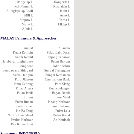
Rongelap I.
Rongerik I.
Roi-Namur I.
Kwajalein I.
Ailinglapalap A toll
Jaluit I.
Mili I.
Arno I.
Majuro I.
Taroa I.
Wotje I.
Likiep I.
Ailuk I.
MALAY Peninsula & Approaches
Tumpat
Kuantan
Kuala Rompin
Pulau Babi Besar
Sedili Kechil
Tanjong Penawar
Horsburgh Lighthouse
Pulau Bukom
Singpore
Johor Bahru
Sembawang Shipyard
Sungai Trengganu
Kuala Dungun
Sungai Kemaman
Port Dickson
One Fathom Bank
Pintu Gedong
Port Klang
Pulau Angsa
Kuala Selangor
Pulau Jarak
Bagan Datuk
Lumut
Port Weld
Pulau Rimau
Pinang Harbour
Kedah River
Bass Harbour
Ko Ba Tong
Pulau Lela
North Cone Island
Pulau Kapai
Phuket Harbour
Ao Kaulaok
Pak Kruen Inlet
Sumatera, INDONESIA