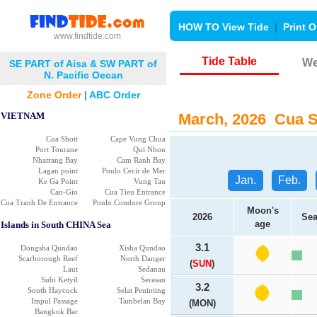
HOW TO View Tide
|
Print O
www.findtide.com
Tide Table
We
SE PART of Aisa & SW PART of
N. Pacific Oecan
Zone Order
|
ABC Order
VIETNAM
March, 2026 Cua Sh
Cua Shott
Cape Vung Chua
Port Tourane
Qui Nhon
Nhatrang Bay
Cam Ranh Bay
Lagan point
Poulo Cecir de Mer
Jan.
Feb.
Ke Ga Point
Vung Tau
Can-Gio
Cua Tieu Entrance
Cua Tranh De Entrance
Poulo Condore Group
Moon's
2026
Sea
age
Islands in South CHINA Sea
3.1
Dongsha Qundao
Xisha Qundao
Scarborough Reef
North Danger
(
SUN
)
Laut
Sedanau
Subi Ketyil
Serasan
3.2
South Haycock
Selat Peninting
Impul Passage
Tambelan Bay
(MON)
Bangkok Bar