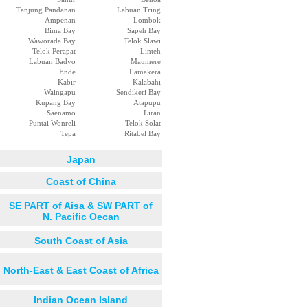
Tanjung Pandanan
Labuan Tring
Ampenan
Lombok
Bima Bay
Sapeh Bay
Waworada Bay
Telok Slawi
Telok Perapat
Linteh
Labuan Badyo
Maumere
Ende
Lamakera
Kabir
Kalabahi
Waingapu
Sendikeri Bay
Kupang Bay
Atapupu
Saenamo
Liran
Puntai Wonreli
Telok Solat
Tepa
Ritabel Bay
Japan
Coast of China
SE PART of Aisa & SW PART of
N. Pacific Oecan
South Coast of Asia
North-East & East Coast of Africa
Indian Ocean Island